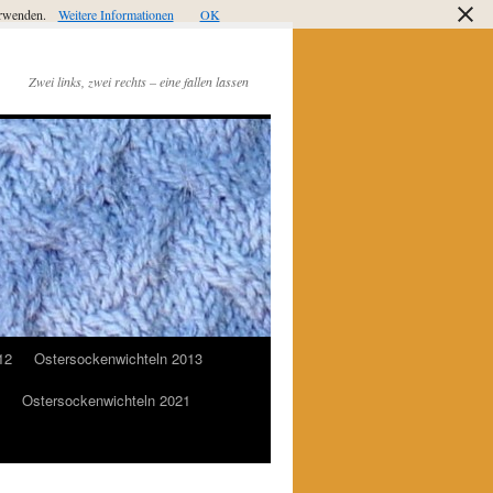
verwenden.
Weitere Informationen
OK
Zwei links, zwei rechts – eine fallen lassen
12
Ostersockenwichteln 2013
Ostersockenwichteln 2021