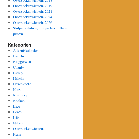
Ostersockenwichteln 2019
Ostersockenwichteln 2021
Ostersockenwichteln 2024
Ostersockenwichteln 2026
Stulpenanleitung – fingerless mittens
pattern
Kategorien
Adventskalender
Basteln
Bloggerwelt
Charity
Family
Häkeln
Hexenküche
Katze
Knit-n-sip
Kochen
Lace
Lesen
Life
Nähen
Ostersockenwichteln
Pläne