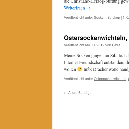
die Christiane-Herzog-Stiftung gew
Weiterlesen
→
Veröffentlicht unter
Socken
,
Stricken
|
1 K
Ostersockenwichteln,
Veröffentlicht am
8.4.2012
von
Petra
Meine Socken gingen an Sibille. Ich 
Internet-Freundschaft entstanden, di
wollen
Info: Drachenwolle handg
Veröffentlicht unter
Ostersockenwichteln
,
←
Ältere Beiträge