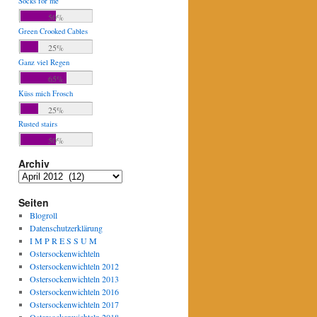
Socks for me
50%
Green Crooked Cables
25%
Ganz viel Regen
65%
Küss mich Frosch
25%
Rusted stairs
50%
Archiv
Archiv
Seiten
Blogroll
Datenschutzerklärung
I M P R E S S U M
Ostersockenwichteln
Ostersockenwichteln 2012
Ostersockenwichteln 2013
Ostersockenwichteln 2016
Ostersockenwichteln 2017
Ostersockenwichteln 2018