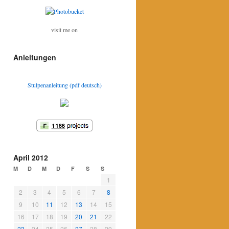
visit me on
Anleitungen
Stulpenanleitung (pdf deutsch)
April 2012
M
D
M
D
F
S
S
1
2
3
4
5
6
7
8
9
10
11
12
13
14
15
16
17
18
19
20
21
22
23
24
25
26
27
28
29