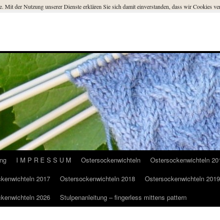
ste. Mit der Nutzung unserer Dienste erklären Sie sich damit einverstanden, dass wir Cookies 
ung
I M P R E S S U M
Ostersockenwichteln
Ostersockenwichteln 20
kenwichteln 2017
Ostersockenwichteln 2018
Ostersockenwichteln 2019
kenwichteln 2026
Stulpenanleitung – fingerless mittens pattern