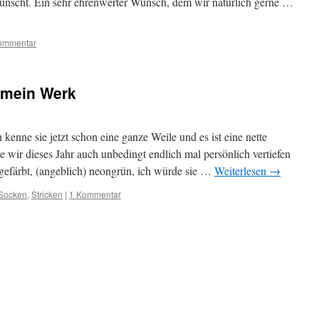
ünscht. Ein sehr ehrenwerter Wunsch, dem wir natürlich gerne …
ommentar
 mein Werk
kenne sie jetzt schon eine ganze Weile und es ist eine nette
e wir dieses Jahr auch unbedingt endlich mal persönlich vertiefen
efärbt, (angeblich) neongrün, ich würde sie …
Weiterlesen
→
Socken
,
Stricken
|
1 Kommentar