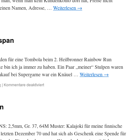
s man, wenn man kein Kundenkonto dort hat, Preise nicht
 meinen Namen, Adresse, …
Weiterlesen
→
span
enden für eine Tombola beim 2. Heilbronner Rainbow Run
e bin ich ja immer zu haben. Ein Paar „meiner“ Stulpen waren
Einkauf bei Supergarne war ein Knäuel …
Weiterlesen
→
für
e
|
Kommentare deaktiviert
Auf
den
Nadeln:
en
Wingspan
, NS: 2,5mm, Gr. 37, 64M Muster: Kalajoki für meine finnische
etzten Dezember 70 und hat sich als Geschenk eine Spende für