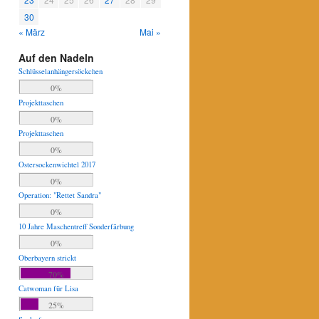
30
« März
Mai »
Auf den Nadeln
Schlüsselanhängersöckchen
0%
Projekttaschen
0%
Projekttaschen
0%
Ostersockenwichtel 2017
0%
Operation: "Rettet Sandra"
0%
10 Jahre Maschentreff Sonderfärbung
0%
Oberbayern strickt
70%
Catwoman für Lisa
25%