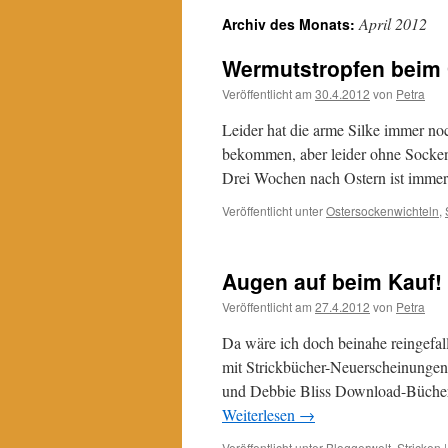
April 2012
Archiv des Monats:
Wermutstropfen beim 
Veröffentlicht am
30.4.2012
von
Petra
Leider hat die arme Silke immer no
bekommen, aber leider ohne Socken 
Drei Wochen nach Ostern ist imme
Veröffentlicht unter
Ostersockenwichteln
,
Augen auf beim Kauf!
Veröffentlicht am
27.4.2012
von
Petra
Da wäre ich doch beinahe reingefal
mit Strickbücher-Neuerscheinungen
und Debbie Bliss Download-Bücher
Weiterlesen
→
Veröffentlicht unter
Bloggerwelt
,
Stricken
|