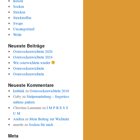
Reisen
Socken
Stricken
Stricktreffen
Swaps
Uncategorized
Wolle
Neueste Beiträge
Ostersockenwichteln 2026
Ostersockenwichteln 2024
Wir osterwichteln wieder
Ostersockenwichteln
Ostersockenwichteln
Neueste Kommentare
knittink
zu
Ostersockenwichteln 2018
Gaby
zu
Stulpenanleitung – fingerless
mittens pattern
Christine Laumann
zu
I M P R E S S
U M
Andrea
zu
Mein Beitrag zur Wichtelei
annette
zu
Socken für mich
Meta