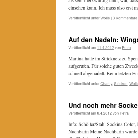
als sehr merkwürdig fand, war, das
einsehen kann. Ich muss also erst
Veröffentlicht unter
Wolle
|
3 Kommentare
Auf den Nadeln: Wing
Veröffentlicht am
11.4.2012
von
Petra
Martina hatte im Stricknetz zu Sp
aufgerufen. Für solche guten Zweck
schnell abgenadelt. Beim letzten 
Veröffentlicht unter
Charity
,
Stricken
,
Woll
Und noch mehr Sock
Veröffentlicht am
8.4.2012
von
Petra
Info: Schöller/Stahl Sockina Color
Nachbarin Meine Nachbarin wurde l