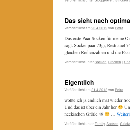
Das sieht nach optim
Veröffentlicht am
23.4.2012
von
Petra
Das erste Paar Socken für meine Om
sagt: Sockenpaar 73gr, Restnäuel 74
gleichen Reihenzahlen und die Paa
Veröffentlicht unter
Socken
,
Stricken
|
1 K
Eigentlich
Veröffentlicht am
21.4.2012
von
Petra
wollte ich ja endlich mal wieder Soc
Und das ist über ein Jahr her
Une
neckischen Größe 49
…
Weiter
Veröffentlicht unter
Family
,
Socken
,
Strick