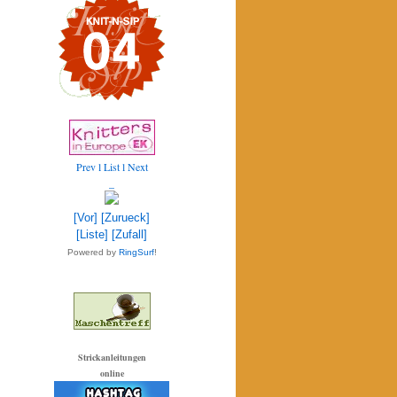
Prev
l List l
Next
_
[Vor]
[Zurueck]
[Liste]
[Zufall]
Powered by
RingSurf
!
Strickanleitungen
online