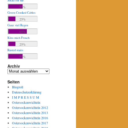
Socks for me
50%
Green Crooked Cables
25%
Ganz viel Regen
65%
Küss mich Frosch
25%
Rusted stairs
50%
Archiv
Archiv
Seiten
Blogroll
Datenschutzerklärung
I M P R E S S U M
Ostersockenwichteln
Ostersockenwichteln 2012
Ostersockenwichteln 2013
Ostersockenwichteln 2016
Ostersockenwichteln 2017
Ostersockenwichteln 2018