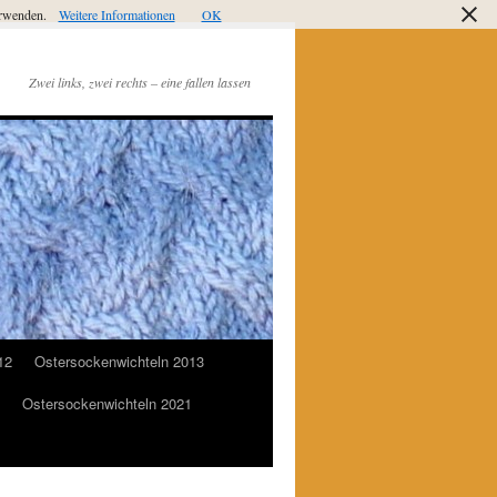
verwenden.
Weitere Informationen
OK
Zwei links, zwei rechts – eine fallen lassen
12
Ostersockenwichteln 2013
Ostersockenwichteln 2021