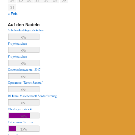
31
« Feb.
Auf den Nadeln
Schlüsselanhängersöckchen
0%
Projekttaschen
0%
Projekttaschen
0%
Ostersockenwichtel 2017
0%
Operation: "Rettet Sandra"
0%
10 Jahre Maschentreff Sonderfärbung
0%
Oberbayern strickt
70%
Catwoman für Lisa
25%