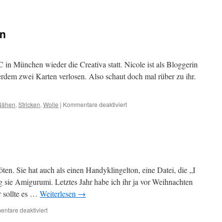
en
in München wieder die Creativa statt. Nicole ist als Bloggerin
erdem zwei Karten verlosen. Also schaut doch mal rüber zu ihr.
für
Nähen
,
Stricken
,
Wolle
|
Kommentare deaktiviert
Creativa
2017
München
öten. Sie hat auch als einen Handyklingelton, eine Datei, die „I
ie Amigurumi. Letztes Jahr habe ich ihr ja vor Weihnachten
r sollte es …
Weiterlesen
→
für
ntare deaktiviert
„I