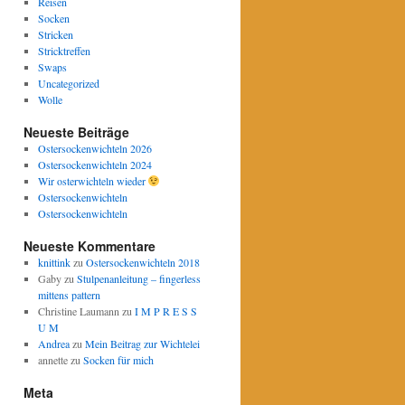
Reisen
Socken
Stricken
Stricktreffen
Swaps
Uncategorized
Wolle
Neueste Beiträge
Ostersockenwichteln 2026
Ostersockenwichteln 2024
Wir osterwichteln wieder
Ostersockenwichteln
Ostersockenwichteln
Neueste Kommentare
knittink
zu
Ostersockenwichteln 2018
Gaby
zu
Stulpenanleitung – fingerless
mittens pattern
Christine Laumann
zu
I M P R E S S
U M
Andrea
zu
Mein Beitrag zur Wichtelei
annette
zu
Socken für mich
Meta