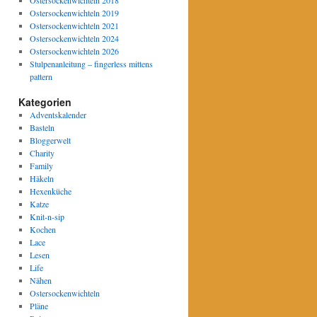
Ostersockenwichteln 2019
Ostersockenwichteln 2021
Ostersockenwichteln 2024
Ostersockenwichteln 2026
Stulpenanleitung – fingerless mittens
pattern
Kategorien
Adventskalender
Basteln
Bloggerwelt
Charity
Family
Häkeln
Hexenküche
Katze
Knit-n-sip
Kochen
Lace
Lesen
Life
Nähen
Ostersockenwichteln
Pläne