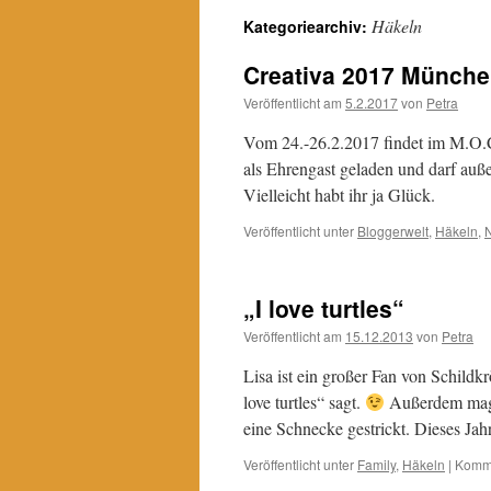
Häkeln
Kategoriearchiv:
Creativa 2017 Münch
Veröffentlicht am
5.2.2017
von
Petra
Vom 24.-26.2.2017 findet im M.O.C 
als Ehrengast geladen und darf auß
Vielleicht habt ihr ja Glück.
Veröffentlicht unter
Bloggerwelt
,
Häkeln
,
„I love turtles“
Veröffentlicht am
15.12.2013
von
Petra
Lisa ist ein großer Fan von Schildkr
love turtles“ sagt.
Außerdem mag s
eine Schnecke gestrickt. Dieses Jah
Veröffentlicht unter
Family
,
Häkeln
|
Komme