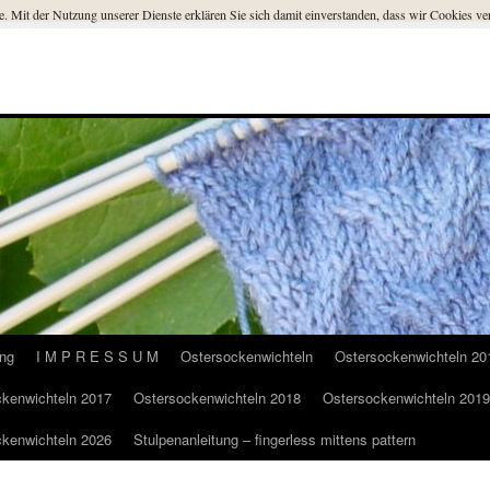
ste. Mit der Nutzung unserer Dienste erklären Sie sich damit einverstanden, dass wir Cookies 
ung
I M P R E S S U M
Ostersockenwichteln
Ostersockenwichteln 20
kenwichteln 2017
Ostersockenwichteln 2018
Ostersockenwichteln 2019
kenwichteln 2026
Stulpenanleitung – fingerless mittens pattern