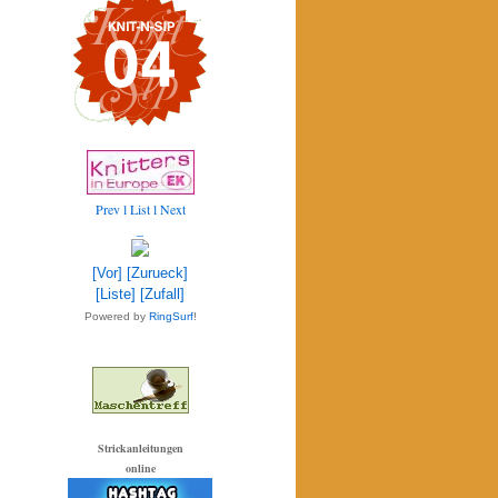
Prev
l List l
Next
_
[Vor]
[Zurueck]
[Liste]
[Zufall]
Powered by
RingSurf
!
Strickanleitungen
online