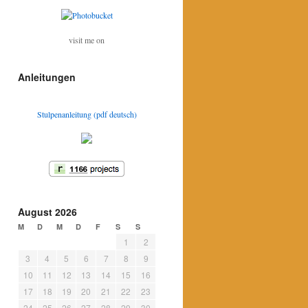
visit me on
Anleitungen
Stulpenanleitung (pdf deutsch)
August 2026
M
D
M
D
F
S
S
1
2
3
4
5
6
7
8
9
10
11
12
13
14
15
16
17
18
19
20
21
22
23
24
25
26
27
28
29
30