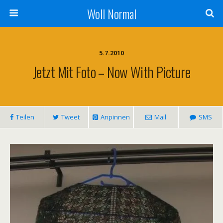
Woll Normal
5.7.2010
Jetzt Mit Foto – Now With Picture
Teilen
Tweet
Anpinnen
Mail
SMS