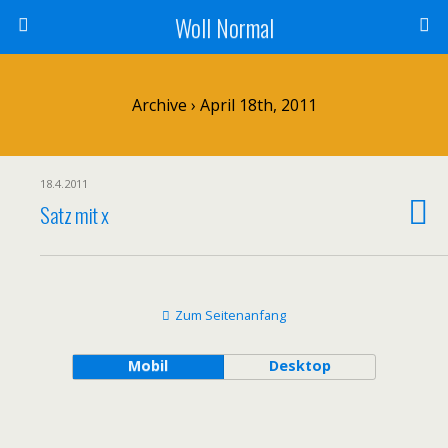
Woll Normal
Archive › April 18th, 2011
18.4.2011
Satz mit x
Zum Seitenanfang
Mobil
Desktop