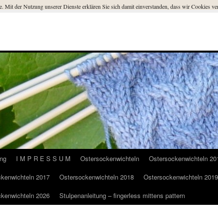
ste. Mit der Nutzung unserer Dienste erklären Sie sich damit einverstanden, dass wir Cookies 
ung
I M P R E S S U M
Ostersockenwichteln
Ostersockenwichteln 20
kenwichteln 2017
Ostersockenwichteln 2018
Ostersockenwichteln 2019
kenwichteln 2026
Stulpenanleitung – fingerless mittens pattern