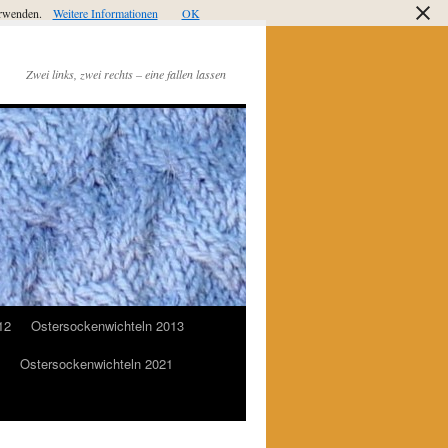
verwenden.
Weitere Informationen
OK
Zwei links, zwei rechts – eine fallen lassen
12
Ostersockenwichteln 2013
Ostersockenwichteln 2021