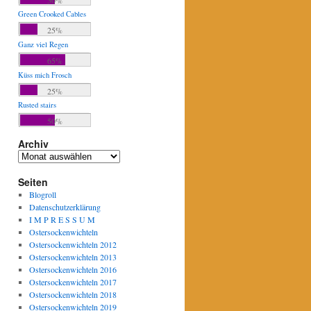
Green Crooked Cables
25%
Ganz viel Regen
65%
Küss mich Frosch
25%
Rusted stairs
50%
Archiv
Archiv
Seiten
Blogroll
Datenschutzerklärung
I M P R E S S U M
Ostersockenwichteln
Ostersockenwichteln 2012
Ostersockenwichteln 2013
Ostersockenwichteln 2016
Ostersockenwichteln 2017
Ostersockenwichteln 2018
Ostersockenwichteln 2019