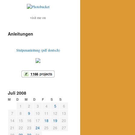
visit me on
Anleitungen
Stulpenanleitung (pdf deutsch)
Juli 2008
M
D
M
D
F
S
S
1
2
3
4
5
6
7
8
9
10
11
12
13
14
15
16
17
18
19
20
21
22
23
24
25
26
27
28
29
30
31