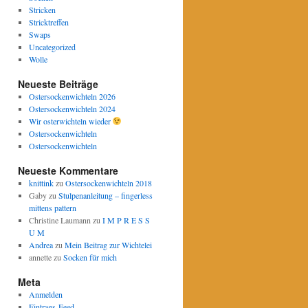
Stricken
Stricktreffen
Swaps
Uncategorized
Wolle
Neueste Beiträge
Ostersockenwichteln 2026
Ostersockenwichteln 2024
Wir osterwichteln wieder
Ostersockenwichteln
Ostersockenwichteln
Neueste Kommentare
knittink
zu
Ostersockenwichteln 2018
Gaby
zu
Stulpenanleitung – fingerless
mittens pattern
Christine Laumann
zu
I M P R E S S
U M
Andrea
zu
Mein Beitrag zur Wichtelei
annette
zu
Socken für mich
Meta
Anmelden
Eintrags-Feed