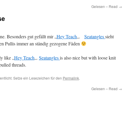
Gelesen – Read
→
se
ne. Besonders gut gefällt mir „
Hey Teach
„.
Seatangles
sieht
chen Pullis immer an ständig gezogene Fäden
y like „
Hey Teach
„.
Seatangles
is also nice but with loose knit
pulled threads.
entlicht. Setze ein Lesezeichen für den
Permalink
.
Gelesen – Read
→