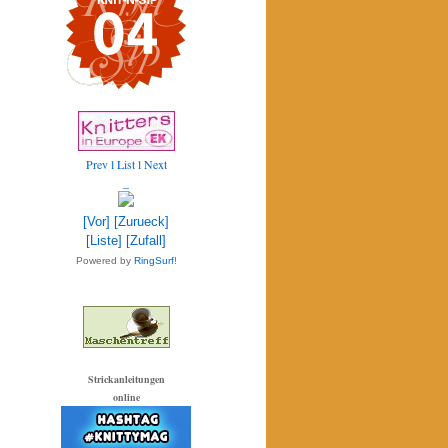
Prev
l List l
Next
_
[Vor]
[Zurueck]
[Liste]
[Zufall]
Powered by
RingSurf
!
Strickanleitungen
online