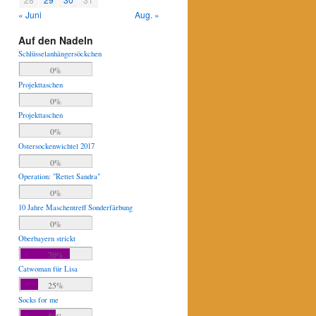
« Juni
Aug. »
Auf den Nadeln
Schlüsselanhängersöckchen
0%
Projekttaschen
0%
Projekttaschen
0%
Ostersockenwichtel 2017
0%
Operation: "Rettet Sandra"
0%
10 Jahre Maschentreff Sonderfärbung
0%
Oberbayern strickt
70%
Catwoman für Lisa
25%
Socks for me
50%