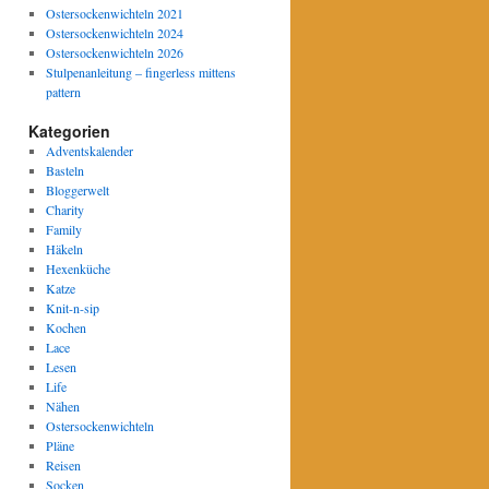
Ostersockenwichteln 2021
Ostersockenwichteln 2024
Ostersockenwichteln 2026
Stulpenanleitung – fingerless mittens
pattern
Kategorien
Adventskalender
Basteln
Bloggerwelt
Charity
Family
Häkeln
Hexenküche
Katze
Knit-n-sip
Kochen
Lace
Lesen
Life
Nähen
Ostersockenwichteln
Pläne
Reisen
Socken