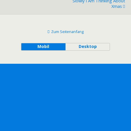
Slowly I Am Thinking About
Xmas
Zum Seitenanfang
Mobil
Desktop