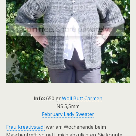
Info:
650 gr
Woll Butt Carmen
NS 5,5mm
February Lady Sweater
Frau Kreativstadl
war am Wochenende beim
Maschentreff so nett, mich abzulichten. Sie konnte