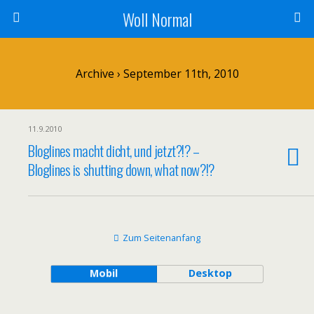
Woll Normal
Archive › September 11th, 2010
11.9.2010
Bloglines macht dicht, und jetzt?!? –
Bloglines is shutting down, what now?!?
Zum Seitenanfang
Mobil
Desktop