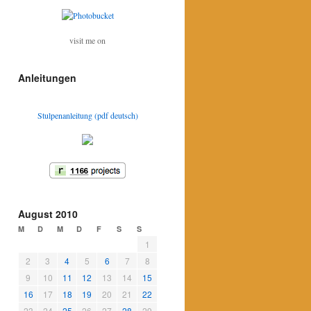
visit me on
Anleitungen
Stulpenanleitung (pdf deutsch)
August 2010
M
D
M
D
F
S
S
1
2
3
4
5
6
7
8
9
10
11
12
13
14
15
16
17
18
19
20
21
22
23
24
25
26
27
28
29