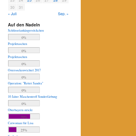
30
31
« Juli
Sep. »
Auf den Nadeln
Schlüsselanhängersöckchen
0%
Projekttaschen
0%
Projekttaschen
0%
Ostersockenwichtel 2017
0%
Operation: "Rettet Sandra"
0%
10 Jahre Maschentreff Sonderfärbung
0%
Oberbayern strickt
70%
Catwoman für Lisa
25%