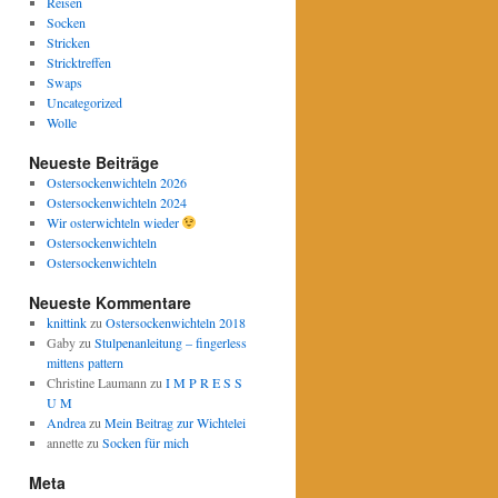
Reisen
Socken
Stricken
Stricktreffen
Swaps
Uncategorized
Wolle
Neueste Beiträge
Ostersockenwichteln 2026
Ostersockenwichteln 2024
Wir osterwichteln wieder
Ostersockenwichteln
Ostersockenwichteln
Neueste Kommentare
knittink
zu
Ostersockenwichteln 2018
Gaby
zu
Stulpenanleitung – fingerless
mittens pattern
Christine Laumann
zu
I M P R E S S
U M
Andrea
zu
Mein Beitrag zur Wichtelei
annette
zu
Socken für mich
Meta