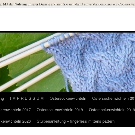
ste. Mit der Nutzung unserer Dienste erklären Sie sich damit einverstanden, dass wir Cookies 
ung
I M P R E S S U M
Ostersockenwichteln
Ostersockenwichteln 20
kenwichteln 2017
Ostersockenwichteln 2018
Ostersockenwichteln 2019
kenwichteln 2026
Stulpenanleitung – fingerless mittens pattern