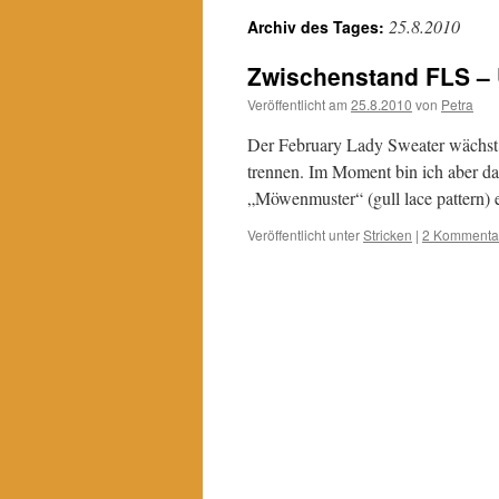
25.8.2010
Archiv des Tages:
Zwischenstand FLS –
Veröffentlicht am
25.8.2010
von
Petra
Der February Lady Sweater wächst 
trennen. Im Moment bin ich aber da
„Möwenmuster“ (gull lace pattern) 
Veröffentlicht unter
Stricken
|
2 Kommenta