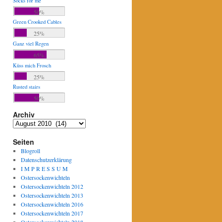
Socks for me
50%
Green Crooked Cables
25%
Ganz viel Regen
65%
Küss mich Frosch
25%
Rusted stairs
50%
Archiv
Archiv
Seiten
Blogroll
Datenschutzerklärung
I M P R E S S U M
Ostersockenwichteln
Ostersockenwichteln 2012
Ostersockenwichteln 2013
Ostersockenwichteln 2016
Ostersockenwichteln 2017
Ostersockenwichteln 2018