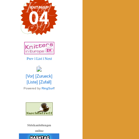
Prev
l List l
Next
_
[Vor]
[Zurueck]
[Liste]
[Zufall]
Powered by
RingSurf
!
Strickanleitungen
online