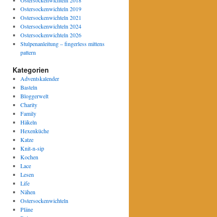
Ostersockenwichteln 2019
Ostersockenwichteln 2021
Ostersockenwichteln 2024
Ostersockenwichteln 2026
Stulpenanleitung – fingerless mittens
pattern
Kategorien
Adventskalender
Basteln
Bloggerwelt
Charity
Family
Häkeln
Hexenküche
Katze
Knit-n-sip
Kochen
Lace
Lesen
Life
Nähen
Ostersockenwichteln
Pläne