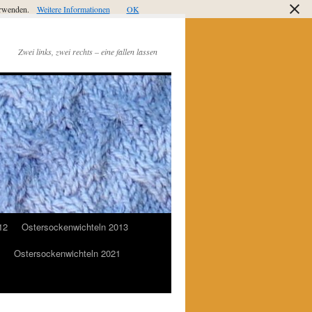
verwenden.
Weitere Informationen
OK
Zwei links, zwei rechts – eine fallen lassen
12
Ostersockenwichteln 2013
Ostersockenwichteln 2021