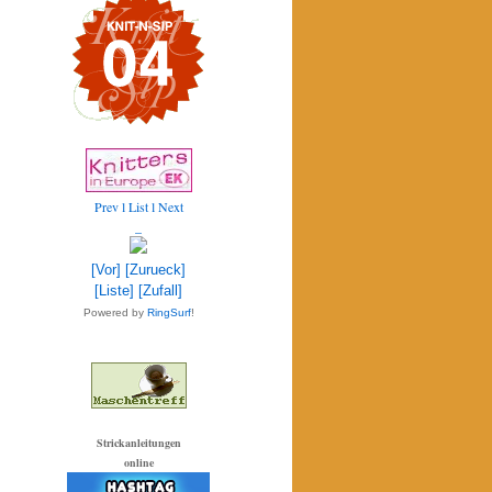
Prev
l List l
Next
_
[Vor]
[Zurueck]
[Liste]
[Zufall]
Powered by
RingSurf
!
Strickanleitungen
online