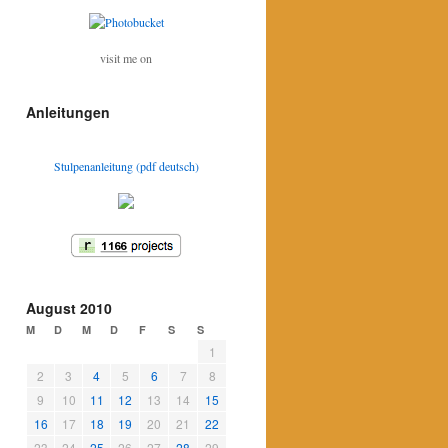
visit me on
Anleitungen
Stulpenanleitung (pdf deutsch)
August 2010
M
D
M
D
F
S
S
1
2
3
4
5
6
7
8
9
10
11
12
13
14
15
16
17
18
19
20
21
22
23
24
25
26
27
28
29