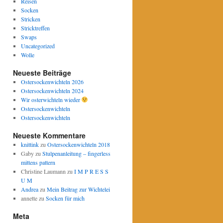
Reisen
Socken
Stricken
Stricktreffen
Swaps
Uncategorized
Wolle
Neueste Beiträge
Ostersockenwichteln 2026
Ostersockenwichteln 2024
Wir osterwichteln wieder
Ostersockenwichteln
Ostersockenwichteln
Neueste Kommentare
knittink
zu
Ostersockenwichteln 2018
Gaby
zu
Stulpenanleitung – fingerless
mittens pattern
Christine Laumann
zu
I M P R E S S
U M
Andrea
zu
Mein Beitrag zur Wichtelei
annette
zu
Socken für mich
Meta