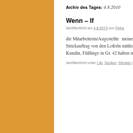
4.8.2010
Archiv des Tages:
Wenn – If
Veröffentlicht am
4.8.2010
von
Petra
die Mitarbeiterin/Angestellte meine
Strickauftrag von den Loferln mittle
Kundin, Füßlinge in Gr. 42 haben
Veröffentlicht unter
Life
,
Socken
,
Stricken