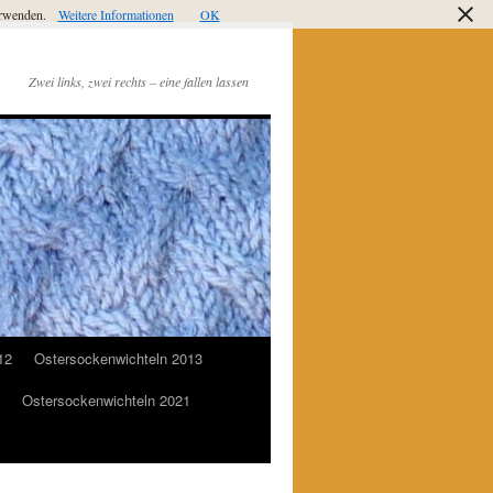
verwenden.
Weitere Informationen
OK
Zwei links, zwei rechts – eine fallen lassen
12
Ostersockenwichteln 2013
Ostersockenwichteln 2021