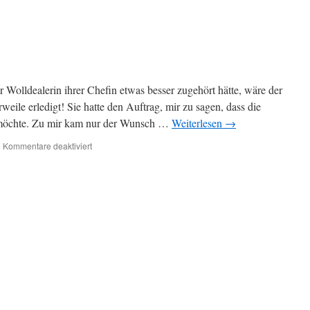
r Wolldealerin ihrer Chefin etwas besser zugehört hätte, wäre der
rweile erledigt! Sie hatte den Auftrag, mir zu sagen, dass die
 möchte. Zu mir kam nur der Wunsch …
Weiterlesen
→
für
|
Kommentare deaktiviert
Wenn
–
If