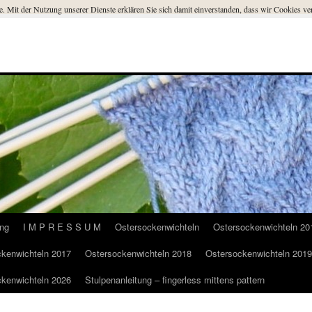
ste. Mit der Nutzung unserer Dienste erklären Sie sich damit einverstanden, dass wir Cookies 
ung
I M P R E S S U M
Ostersockenwichteln
Ostersockenwichteln 20
kenwichteln 2017
Ostersockenwichteln 2018
Ostersockenwichteln 2019
kenwichteln 2026
Stulpenanleitung – fingerless mittens pattern