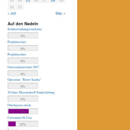
30
31
« Juli
Sep. »
Auf den Nadeln
Schlüsselanhängersöckchen
0%
Projekttaschen
0%
Projekttaschen
0%
Ostersockenwichtel 2017
0%
Operation: "Rettet Sandra"
0%
10 Jahre Maschentreff Sonderfärbung
0%
Oberbayern strickt
70%
Catwoman für Lisa
25%