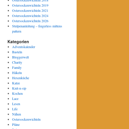
Ostersockenwichteln 2019
Ostersockenwichteln 2021
Ostersockenwichteln 2024
Ostersockenwichteln 2026
Stulpenanleitung – fingerless mittens
pattern
Kategorien
Adventskalender
Basteln
Bloggerwelt
Charity
Family
Häkeln
Hexenküche
Katze
Knit-n-sip
Kochen
Lace
Lesen
Life
Nähen
Ostersockenwichteln
Pläne