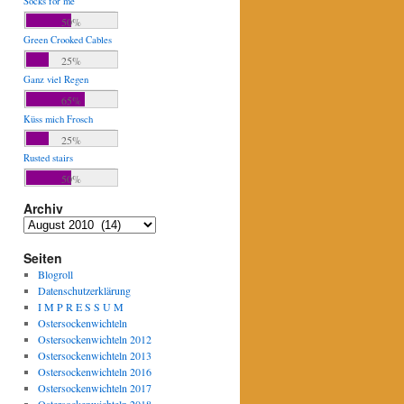
Socks for me
50%
Green Crooked Cables
25%
Ganz viel Regen
65%
Küss mich Frosch
25%
Rusted stairs
50%
Archiv
Archiv
Seiten
Blogroll
Datenschutzerklärung
I M P R E S S U M
Ostersockenwichteln
Ostersockenwichteln 2012
Ostersockenwichteln 2013
Ostersockenwichteln 2016
Ostersockenwichteln 2017
Ostersockenwichteln 2018