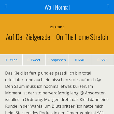
Woll Normal
20.4.2010
Auf Der Zielgerade – On The Home Stretch
Teilen
Tweet
Anpinnen
Mail
SMS
Das Kleid ist fertig und es passt!!! Ich bin total
erleichtert und auch ein bisschen stolz auf mich 😉
Den Saum muss ich nochmal etwas kürzen. Im
Moment ist der stolperverdächtig lang 😉 Ansonsten
ist alles in Ordnung. Morgen dreht das Kleid dann eine
Runde in der WaMa, um Blutspritzer (ich hatte mich
beim Stecken des Rockes in den Finger gepiekst 🙂 ),