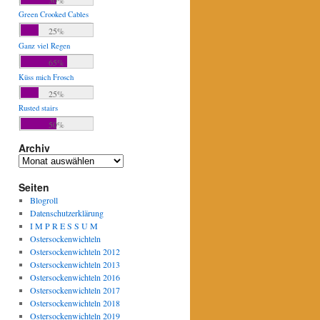
Green Crooked Cables
25%
Ganz viel Regen
65%
Küss mich Frosch
25%
Rusted stairs
50%
Archiv
Archiv
Seiten
Blogroll
Datenschutzerklärung
I M P R E S S U M
Ostersockenwichteln
Ostersockenwichteln 2012
Ostersockenwichteln 2013
Ostersockenwichteln 2016
Ostersockenwichteln 2017
Ostersockenwichteln 2018
Ostersockenwichteln 2019