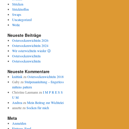
Stricken
Stricktreffen
Swaps
Uncategorized
Wolle
Neueste Beiträge
Ostersockenwichteln 2026
Ostersockenwichteln 2024
Wir osterwichteln wieder 😉
Ostersockenwichteln
Ostersockenwichteln
Neueste Kommentare
knittink
zu
Ostersockenwichteln 2018
Gaby
zu
Stulpenanleitung – fingerless
mittens pattern
Christine Laumann
zu
I M P R E S S
U M
Andrea
zu
Mein Beitrag zur Wichtelei
annette
zu
Socken für mich
Meta
Anmelden
Eintrags-Feed