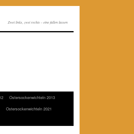
Zwei links, zwei rechts – eine fallen lassen
12
Ostersockenwichteln 2013
Ostersockenwichteln 2021