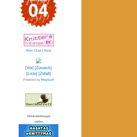
Prev
l List l
Next
_
[Vor]
[Zurueck]
[Liste]
[Zufall]
Powered by
RingSurf
!
Strickanleitungen
online