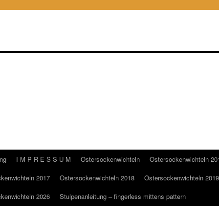
ung
I M P R E S S U M
Ostersockenwichteln
Ostersockenwichteln 20
kenwichteln 2017
Ostersockenwichteln 2018
Ostersockenwichteln 2019
kenwichteln 2026
Stulpenanleitung – fingerless mittens pattern