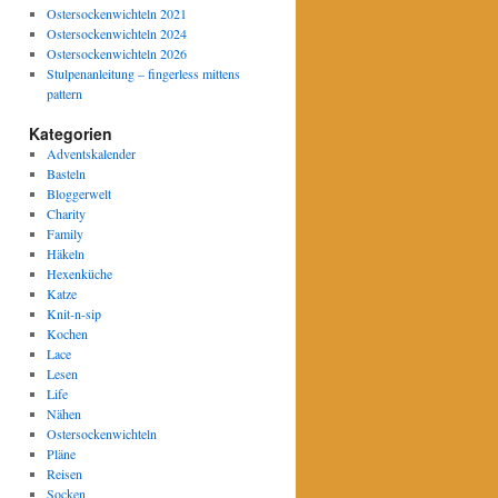
Ostersockenwichteln 2021
Ostersockenwichteln 2024
Ostersockenwichteln 2026
Stulpenanleitung – fingerless mittens
pattern
Kategorien
Adventskalender
Basteln
Bloggerwelt
Charity
Family
Häkeln
Hexenküche
Katze
Knit-n-sip
Kochen
Lace
Lesen
Life
Nähen
Ostersockenwichteln
Pläne
Reisen
Socken