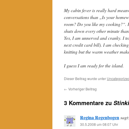
My cabin fever is really hard meanw
conversations than „Is your homew
room? Do you like my cooking?“. I 
shuts down every other minute thank
Yes, I am unnerved and cranky. I t
next credit card bill). I am checkin
knitting but the warm weather makes
I guess I am ready for the island.
Dieser Beitrag wurde unter
Uncategorize
←
Vorheriger Beitrag
3 Kommentare zu
Stink
Regina Regenbogen
sagt
30.5.2008 um 08:07 Uhr