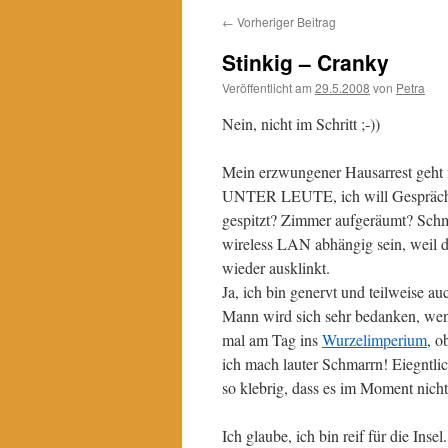
←
Vorheriger Beitrag
Stinkig – Cranky
Veröffentlicht am
29.5.2008
von
Petra
Nein, nicht im Schritt ;-))
Mein erzwungener Hausarrest geht
UNTER LEUTE, ich will Gespräche 
gespitzt? Zimmer aufgeräumt? Schm
wireless LAN abhängig sein, weil 
wieder ausklinkt.
Ja, ich bin genervt und teilweise a
Mann wird sich sehr bedanken, wen
mal am Tag ins
Wurzelimperium
, o
ich mach lauter Schmarrn! Eiegntlic
so klebrig, dass es im Moment nicht
Ich glaube, ich bin reif für die Insel.