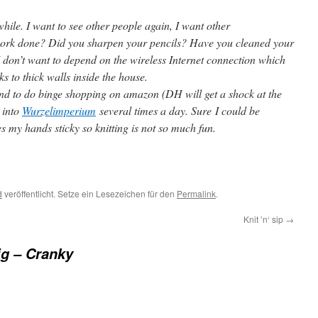
hile. I want to see other people again, I want other
ork done? Did you sharpen your pencils? Have you cleaned your
don’t want to depend on the wireless Internet connection which
s to thick walls inside the house.
end to do binge shopping on amazon (DH will get a shock at the
g into
Wurzelimperium
several times a day. Sure I could be
 my hands sticky so knitting is not so much fun.
d
veröffentlicht. Setze ein Lesezeichen für den
Permalink
.
Knit ’n‘ sip
→
ig – Cranky
: