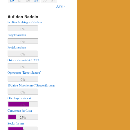
Juni »
Auf den Nadeln
Schlüsselanhängersöckchen
0%
Projekttaschen
0%
Projekttaschen
0%
Ostersockenwichtel 2017
0%
Operation: "Rettet Sandra"
0%
10 Jahre Maschentreff Sonderfärbung
0%
Oberbayern strickt
70%
Catwoman für Lisa
25%
Socks for me
50%