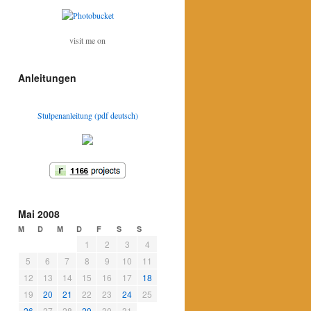
visit me on
Anleitungen
Stulpenanleitung (pdf deutsch)
Mai 2008
M
D
M
D
F
S
S
1
2
3
4
5
6
7
8
9
10
11
12
13
14
15
16
17
18
19
20
21
22
23
24
25
26
27
28
29
30
31