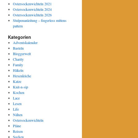
Ostersockenwichteln 2021
Ostersockenwichteln 2024
Ostersockenwichteln 2026
Stulpenanleitung – fingerless mittens
pattern
Kategorien
Adventskalender
Basteln
Bloggerwelt
Charity
Family
Häkeln
Hexenküche
Katze
Knit-n-sip
Kochen
Lace
Lesen
Life
Nähen
Ostersockenwichteln
Pläne
Reisen
Socken