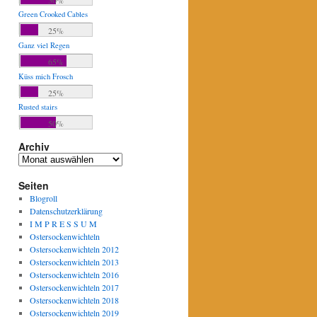
Green Crooked Cables
25%
Ganz viel Regen
65%
Küss mich Frosch
25%
Rusted stairs
50%
Archiv
Archiv
Seiten
Blogroll
Datenschutzerklärung
I M P R E S S U M
Ostersockenwichteln
Ostersockenwichteln 2012
Ostersockenwichteln 2013
Ostersockenwichteln 2016
Ostersockenwichteln 2017
Ostersockenwichteln 2018
Ostersockenwichteln 2019