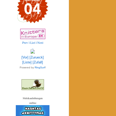
Prev
l List l
Next
_
[Vor]
[Zurueck]
[Liste]
[Zufall]
Powered by
RingSurf
!
Strickanleitungen
online