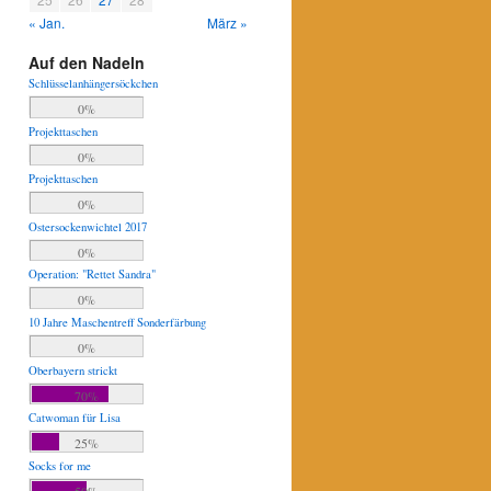
« Jan.
März »
Auf den Nadeln
Schlüsselanhängersöckchen
0%
Projekttaschen
0%
Projekttaschen
0%
Ostersockenwichtel 2017
0%
Operation: "Rettet Sandra"
0%
10 Jahre Maschentreff Sonderfärbung
0%
Oberbayern strickt
70%
Catwoman für Lisa
25%
Socks for me
50%