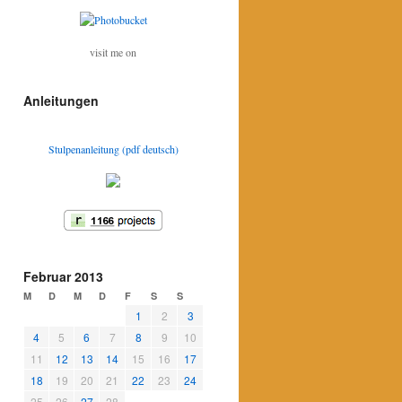
visit me on
Anleitungen
Stulpenanleitung (pdf deutsch)
Februar 2013
M
D
M
D
F
S
S
1
2
3
4
5
6
7
8
9
10
11
12
13
14
15
16
17
18
19
20
21
22
23
24
25
26
27
28