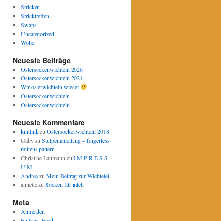
Stricken
Stricktreffen
Swaps
Uncategorized
Wolle
Neueste Beiträge
Ostersockenwichteln 2026
Ostersockenwichteln 2024
Wir osterwichteln wieder
Ostersockenwichteln
Ostersockenwichteln
Neueste Kommentare
knittink
zu
Ostersockenwichteln 2018
Gaby
zu
Stulpenanleitung – fingerless
mittens pattern
Christine Laumann
zu
I M P R E S S
U M
Andrea
zu
Mein Beitrag zur Wichtelei
annette
zu
Socken für mich
Meta
Anmelden
Eintrags-Feed