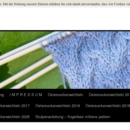
ste. Mit der Nutzung unserer Dienste erklären Sie sich damit einverstanden, dass wir Cookies 
ung
I M P R E S S U M
Ostersockenwichteln
Ostersockenwichteln 20
kenwichteln 2017
Ostersockenwichteln 2018
Ostersockenwichteln 2019
kenwichteln 2026
Stulpenanleitung – fingerless mittens pattern