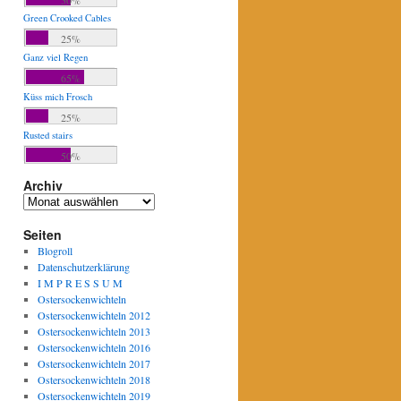
Green Crooked Cables
25%
Ganz viel Regen
65%
Küss mich Frosch
25%
Rusted stairs
50%
Archiv
Archiv
Seiten
Blogroll
Datenschutzerklärung
I M P R E S S U M
Ostersockenwichteln
Ostersockenwichteln 2012
Ostersockenwichteln 2013
Ostersockenwichteln 2016
Ostersockenwichteln 2017
Ostersockenwichteln 2018
Ostersockenwichteln 2019