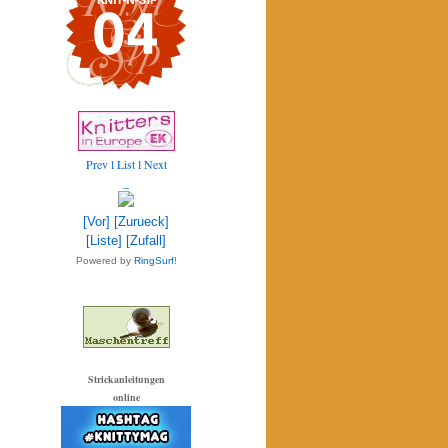
Prev
l List l
Next
_
[Vor]
[Zurueck]
[Liste]
[Zufall]
Powered by
RingSurf
!
Strickanleitungen
online