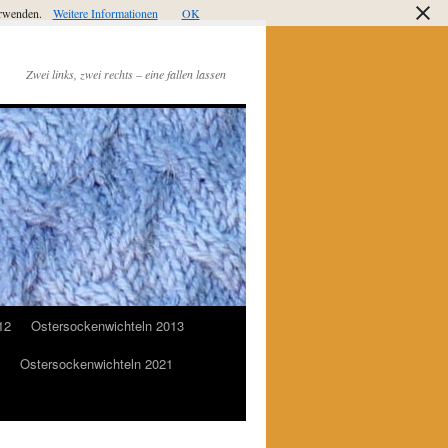
verwenden.
Weitere Informationen
OK
Zwei links, zwei rechts – eine fallen lassen
12
Ostersockenwichteln 2013
Ostersockenwichteln 2021