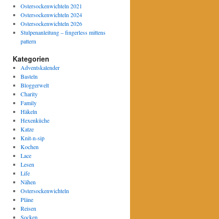
Ostersockenwichteln 2021
Ostersockenwichteln 2024
Ostersockenwichteln 2026
Stulpenanleitung – fingerless mittens
pattern
Kategorien
Adventskalender
Basteln
Bloggerwelt
Charity
Family
Häkeln
Hexenküche
Katze
Knit-n-sip
Kochen
Lace
Lesen
Life
Nähen
Ostersockenwichteln
Pläne
Reisen
Socken