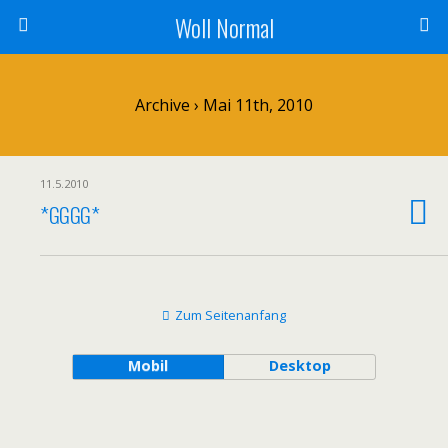
Woll Normal
Archive › Mai 11th, 2010
11.5.2010
*GGGG*
Zum Seitenanfang
Mobil
Desktop